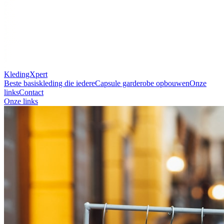
KledingXpert
Beste basiskleding die iedere
Capsule garderobe opbouwen
Onze
links
Contact
Onze links